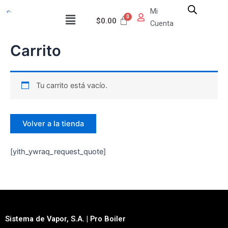
Ir
Mi
Menú
al
$
0.00
Cuenta
contenido
Carrito
Tu carrito está vacío.
Volver a la tienda
[yith_ywraq_request_quote]
Sistema de Vapor, S.A. | Pro Boiler