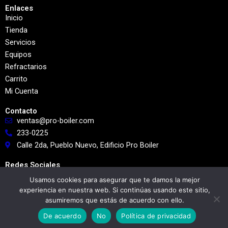
Enlaces
Inicio
Tienda
Servicios
Equipos
Refractarios
Carrito
Mi Cuenta
Contacto
ventas@pro-boiler.com
233-0225
Calle 2da, Pueblo Nuevo, Edificio Pro Boiler
Redes Sociales
Usamos cookies para asegurar que te damos la mejor
experiencia en nuestra web. Si continúas usando este sitio,
asumiremos que estás de acuerdo con ello.
De acuerdo
No
Política de privacidad
© - 2026 Pro Boiler