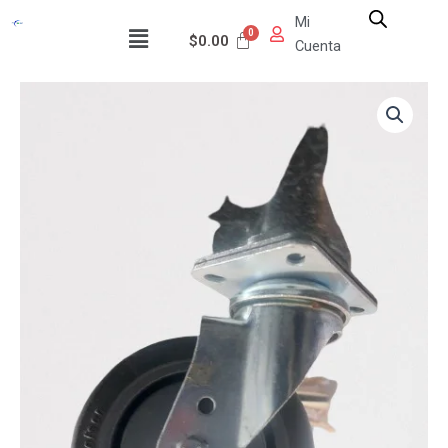
Ir
Mi
Menú
al
$
0.00
Cuenta
contenido