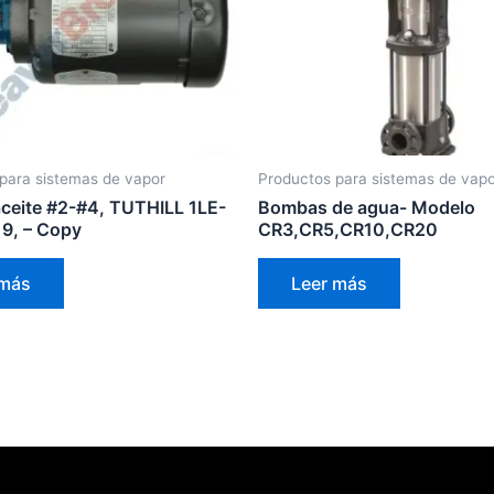
para sistemas de vapor
Productos para sistemas de vap
ceite #2-#4, TUTHILL 1LE-
Bombas de agua- Modelo
9, – Copy
CR3,CR5,CR10,CR20
 más
Leer más