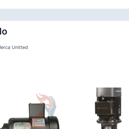
do
Merca Unitted